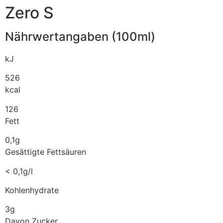
Zero S
Nährwertangaben (100ml)
kJ
526
kcal
126
Fett
0,1g
Gesättigte Fettsäuren
< 0,1g/l
Kohlenhydrate
3g
Davon Zucker